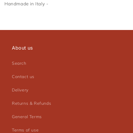
Handmade in Italy -
Connexion requise
Connectez-vous à votre compte pour ajouter des
produits à votre liste de souhaits et afficher vos
articles précédemment enregistrés.
Se connecter
About us
Search
Contact us
Delivery
Returns & Refunds
General Terms
Terms of use