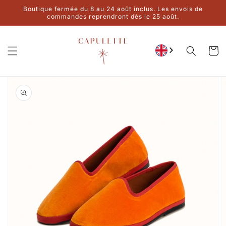
Ignore and
Boutique fermée du 8 au 24 août inclus. Les envois de
move on to
commandes reprendront dès le 25 août.
content
Cart
Go to product
information