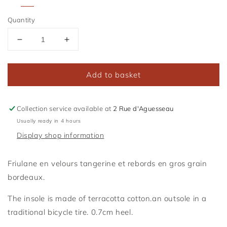
Quantity
Reduce
Increase
the
the
amount
amount
Add to basket
of
of
Friulane
Friulane
Tangerine
Tangerine
Collection service available at
2 Rue d'Aguesseau
Usually ready in 4 hours
Display shop information
Friulane en velours tangerine et rebords en gros grain
bordeaux.
The insole is made of terracotta cotton.
an outsole
in a
traditional bicycle tire.
0.7cm heel.