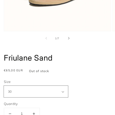
Open
O
media
m
of
1
/
7
1
2
in
in
a
a
modal
m
Friulane Sand
window
w
Usual
€65,00 EUR
Out of stock
price
Size
Quantity