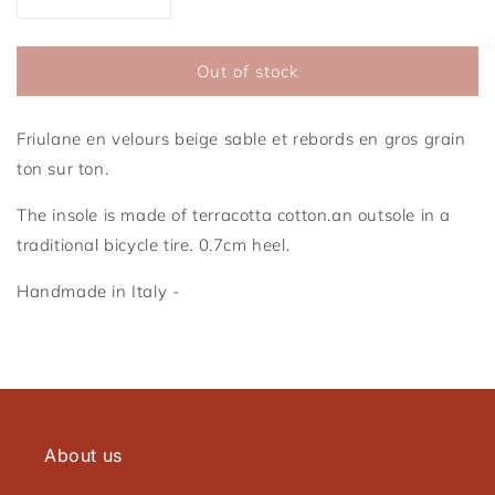
Reduce
Increase
the
the
amount
amount
Out of stock
of
of
Friulane
Friulane
Sable
Sable
Friulane en velours beige sable et rebords en gros grain
ton sur ton.
The insole is made of terracotta cotton.
an outsole
in a
traditional bicycle tire.
0.7cm heel.
Handmade in Italy -
Connexion requise
Connectez-vous à votre compte pour ajouter des
About us
produits à votre liste de souhaits et afficher vos