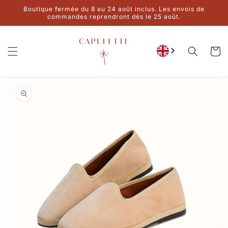
Ignore and
Boutique fermée du 8 au 24 août inclus. Les envois de
move on to
commandes reprendront dès le 25 août.
content
Cart
Go to product
information