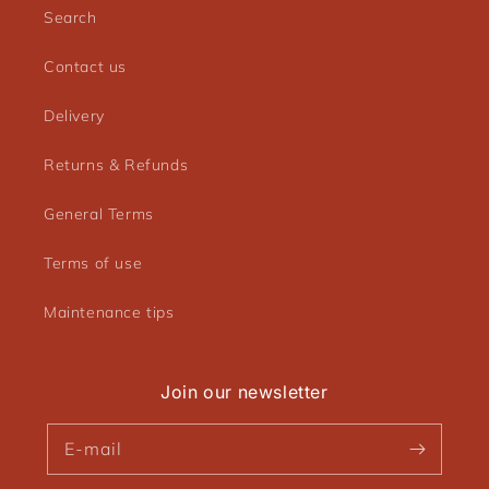
articles précédemment enregistrés.
Search
Se connecter
Contact us
Delivery
Returns & Refunds
General Terms
Terms of use
Maintenance tips
Join our newsletter
E-mail