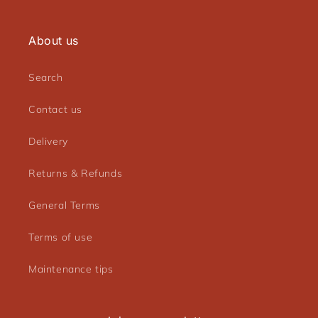
Connectez-vous à votre compte pour ajouter des
produits à votre liste de souhaits et afficher vos
About us
articles précédemment enregistrés.
Se connecter
Search
Contact us
Delivery
Returns & Refunds
General Terms
Terms of use
Maintenance tips