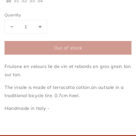
30
31
32
33
34
Quantity
Reduce
Increase
the
the
amount
quantity
Out of stock
of
of
Friulane
Friulane
Lie
Lie
Friulane en velours lie de vin et rebords en gros grain ton
de
de
Vin
Vin
sur ton.
The insole is made of terracotta cotton.
an outsole
in a
traditional bicycle tire.
0.7cm heel.
Handmade in Italy -
Connexion requise