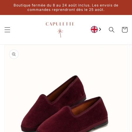
Ignore and
Boutique fermée du 8 au 24 août inclus. Les envois de
move on to
commandes reprendront dès le 25 août.
content
Cart
Go to product
information