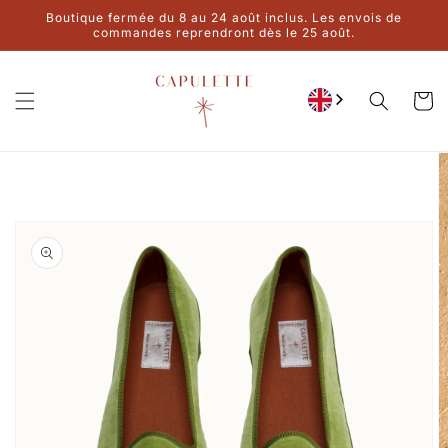
Ignore and
Boutique fermée du 8 au 24 août inclus. Les envois de
move on to
commandes reprendront dès le 25 août.
content
Cart
Go to product
information