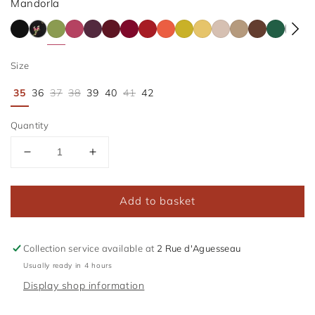
Mandorla
Back
Nerina
Mandorla
Berry
Prune
Lie
Bordeaux
Rubino
Ginger
Pistacchio
Jaune
Sand
Caffè
100%
Vert
Sha
to
Smoothie
de
Safran
Frappé
Cacao
Sapin
of
Size
Black
Vin
Gre
35
36
37
38
39
40
41
42
Quantity
Réduire
Augmenter
la
la
quantité
quantité
Add to basket
de
de
Friulane
Friulane
Mandorla
Mandorla
Collection service available at
2 Rue d'Aguesseau
Usually ready in 4 hours
Display shop information