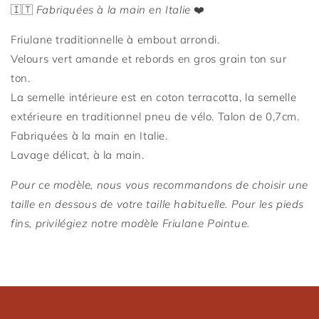
🇮🇹
Fabriquées à la main en Italie
❤️
Friulane traditionnelle à embout arrondi.
Velours
vert amande et rebords en gros grain ton sur
ton.
La semelle intérieure est en coton terracotta, la semelle
extérieure en traditionnel pneu de vélo. Talon de 0,7cm.
Connexion requise
Fabriquées à la main en Italie.
Connectez-vous à votre compte pour ajouter des
Lavage délicat, à la main.
produits à votre liste de souhaits et afficher vos
Pour ce modèle, nous vous recommandons de choisir une
articles précédemment enregistrés.
taille en dessous de votre taille habituelle.
Pour les pieds
Se connecter
fins, privilégiez notre modèle Friulane Pointue.