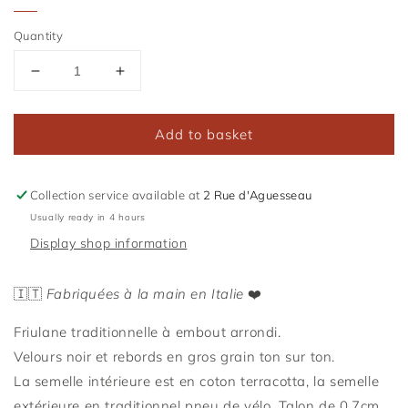
Quantity
Reduce
Increase
the
the
amount
amount
Add to basket
of
of
Friulane
Friulane
Back
Back
to
to
Collection service available at
2 Rue d'Aguesseau
Black
Black
Usually ready in 4 hours
Display shop information
🇮🇹
Fabriquées à la main en Italie
❤️
Friulane traditionnelle à embout arrondi.
Velours
noir et rebords en gros grain ton sur ton.
La semelle intérieure est en coton terracotta, la semelle
extérieure en traditionnel pneu de vélo. Talon de 0,7cm.