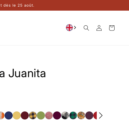
 dès le 25 août.
Connection
Cart
a Juanita
ger
Ikat
In
Jaune
Lie
Lorenza
Mandorla
Melrose
Mulberry
Oban
Paola
Royal
Prune
Rubino
Sand
Shade
Ste
Orange
the
Safran
de
Bloom
of