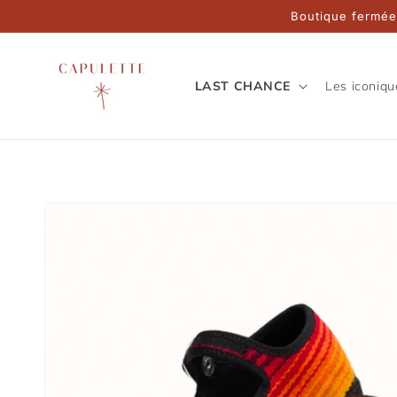
Ignore and
Boutique fermée
move on to
content
LAST CHANCE
Les iconiqu
Go to product
information