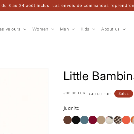
 du 8 au 24 août inclus. Les envois de commandes reprendront
es velours
Women
Men
Kids
About us
Little Bambin
€80.00 EUR
Sales
Regular
Sale
€40.00 EUR
price
price
Juanita
100%
Back
Bleu
Bordeaux
Caffè
Chiara
Fairlie
Gin
Cacao
to
Orage
Frappé
Jr