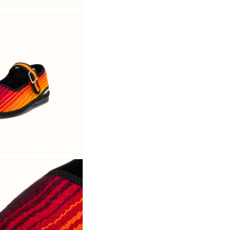
Connexion requise
Connectez-vous à votre compte pour ajouter des produits
à votre liste de souhaits et afficher vos articles
précédemment enregistrés.