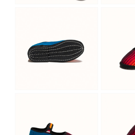
Open
Open
media
media
4
5
in
in
a
a
modal
modal
window
window
Open
Open
media
media
6
7
in
in
a
a
modal
modal
window
window