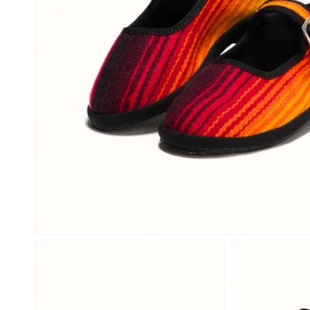
Open
media
1
in
a
modal
window