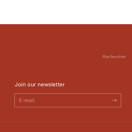
10
11
in
in
a
a
modal
modal
window
window
Rechercher
Join our newsletter
E-mail