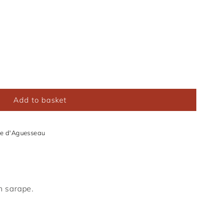
Mandarine
Navy
Vin
Grey
Add to basket
e d'Aguesseau
n sarape.