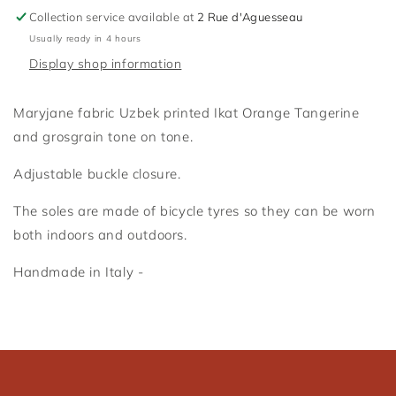
Orange
Orange
Collection service available at
2 Rue d'Aguesseau
Tangerine
Tangerine
Usually ready in 4 hours
Display shop information
Maryjane fabric Uzbek printed Ikat Orange Tangerine
and grosgrain tone on tone.
Connexion requise
Adjustable buckle closure.
Connectez-vous à votre compte pour ajouter des
produits à votre liste de souhaits et afficher vos
The soles are made of bicycle tyres so they can be worn
articles précédemment enregistrés.
both indoors and outdoors.
Se connecter
Handmade in Italy -