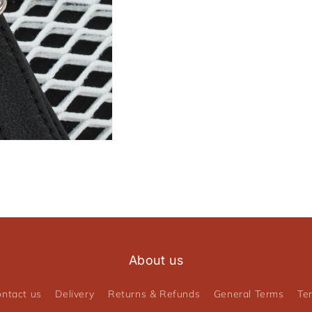
About us
ntact us
Delivery
Returns & Refunds
General Terms
Te