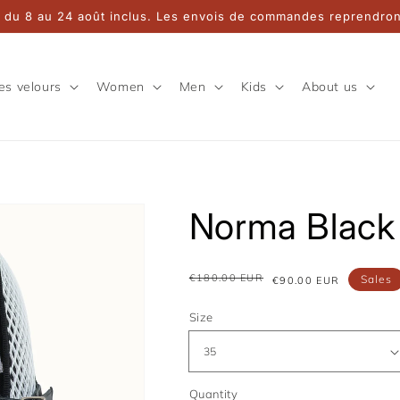
 du 8 au 24 août inclus. Les envois de commandes reprendront
es velours
Women
Men
Kids
About us
Norma Black 
€180.00 EUR
Sales
Regular
Sale
€90.00 EUR
price
price
Size
Quantity