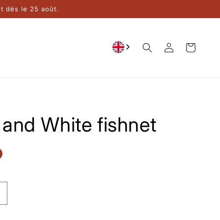
 dès le 25 août.
Connection
Cart
and White fishnet