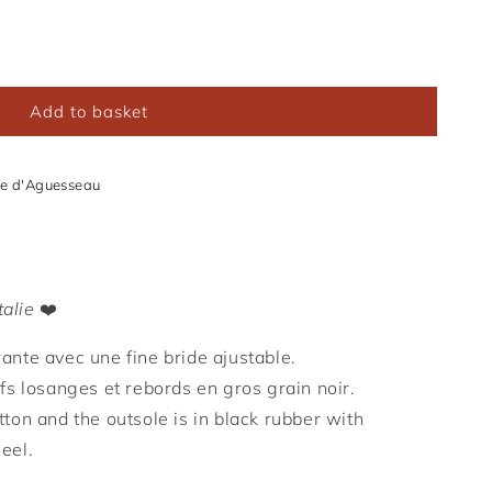
Add to basket
e d'Aguesseau
talie
❤️
ante avec une fine bride ajustable.
ifs losanges et r
ebords en gros grain noir.
tton and the outsole is
in black rubber with
eel.