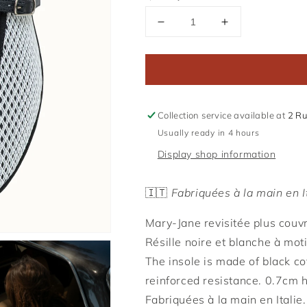
Reduce
Increase
the
the
quantity
quantity
of
of
Norma
Norma
Résille
Résille
Black
Black
Collection service available at
2 Ru
and
and
Usually ready in 4 hours
White
White
Display shop information
🇮🇹
Fabriquées à la main en I
Mary-Jane revisitée plus couvr
R
ésille noire et blanche à mot
The insole is made of black co
reinforced resistance.
0.7cm h
Fabriquées à la main en Italie.