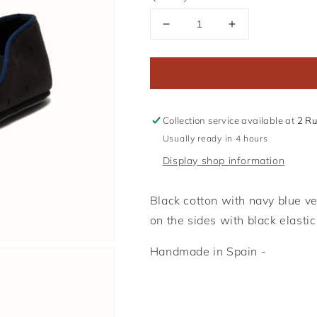
Reduce
Increase
the
the
amount
quantity
of
of
The
The
Paloma
Paloma
Slipper
Slipper
Collection service available at
2 Ru
Usually ready in 4 hours
Display shop information
Black cotton with navy blue v
on the sides with black elasti
Handmade in Spain -