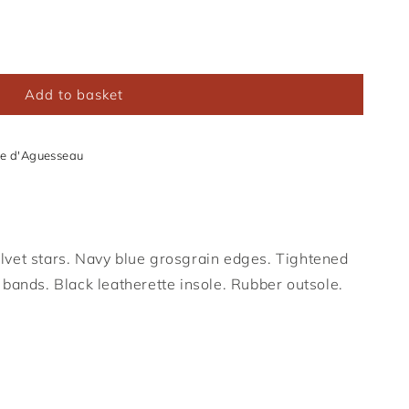
Add to basket
e d'Aguesseau
elvet stars. Navy blue grosgrain edges. Tightened
c bands. Black leatherette insole. Rubber outsole.