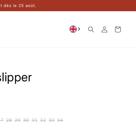
 dès le 25 août.
Connection
Cart
lipper
27
28
29
30
31
32
33
34