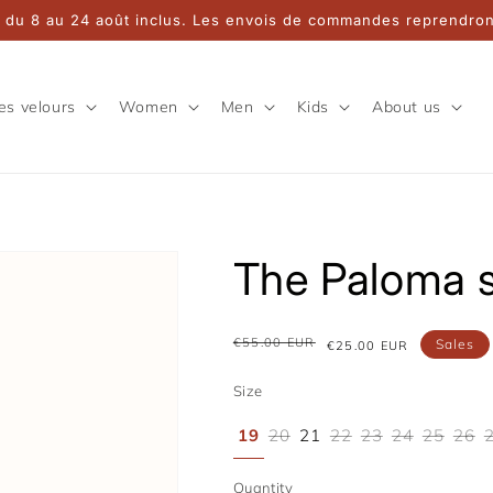
 du 8 au 24 août inclus. Les envois de commandes reprendront
es velours
Women
Men
Kids
About us
The Paloma s
€55.00 EUR
Sales
Regular
Sale
€25.00 EUR
price
price
Size
19
20
21
22
23
24
25
26
Quantity