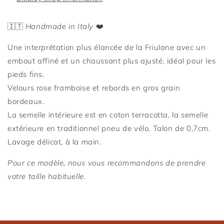
🇮🇹
Handmade in Italy
❤️
Une interprétation plus élancée de la Friulane avec un
embout affiné et un chaussant plus ajusté, idéal pour les
pieds fins.
Velours
rose framboise et rebords en gros grain
Connexion requise
bordeaux.
Connectez-vous à votre compte pour ajouter des
La semelle intérieure est en coton terracotta, la semelle
produits à votre liste de souhaits et afficher vos
extérieure en traditionnel pneu de vélo. Talon de 0,7cm.
articles précédemment enregistrés.
Lavage délicat, à la main.
Se connecter
Pour ce modèle, nous vous recommandons de prendre
votre taille habituelle.