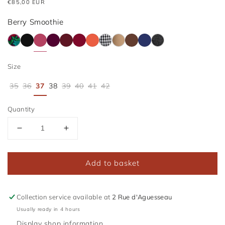
Usual
€85,00 EUR
price
Berry Smoothie
Sestri
Back
Berry
Mulberry
Lie
Bordeaux
Ginger
Lerici
Bruna
100%
In
Anthracite
to
Smoothie
de
Cacao
the
&
Size
Black
Vin
Navy
Black
Tweed
35
36
37
38
39
40
41
42
Quantity
Réduire
Augmenter
la
la
quantité
quantité
Add to basket
de
de
Friulane
Friulane
Pointue
Pointue
Berry
Berry
Collection service available at
2 Rue d'Aguesseau
Smoothie
Smoothie
Usually ready in 4 hours
Display shop information