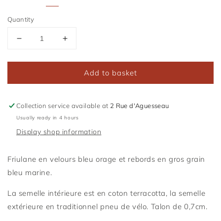
Quantity
Réduire
Augmenter
la
la
quantité
quantité
Add to basket
de
de
Friulane
Friulane
Bleu
Bleu
Orage
Orage
Collection service available at
2 Rue d'Aguesseau
Usually ready in 4 hours
Display shop information
Friulane en velours bleu orage et rebords en gros grain
bleu marine.
La semelle intérieure est en coton terracotta, la semelle
extérieure en traditionnel pneu de vélo. Talon de 0,7cm.