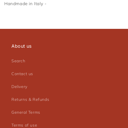
Handmade in Italy -
Connexion requise
Connectez-vous à votre compte pour ajouter des
produits à votre liste de souhaits et afficher vos
articles précédemment enregistrés.
Se connecter
About us
Search
Contact us
Delivery
Returns & Refunds
General Terms
Terms of use