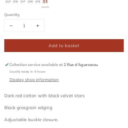
22
25
27
28
29
33
Quantity
Reduce
Increase
the
the
amount
amount
Add to basket
of
of
Bambina
Bambina
Stella
Stella
Collection service available at
2 Rue d'Aguesseau
Usually ready in 4 hours
Display shop information
Dark red cotton with black velvet stars
Black grosgrain edging
Adjustable buckle closure.