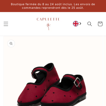
Ignore and
Boutique fermée du 8 au 24 août inclus. Les envois de
move on to
commandes reprendront dès le 25 août.
content
Cart
Go to product
information