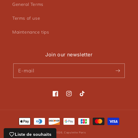
General Terms
Terms of use
Maintenance tips
Join our newsletter
E-mail
Facebook
Instagram
TikTok
Means
of
© 2026,
Capulette Paris
Liste de souhaits
payment