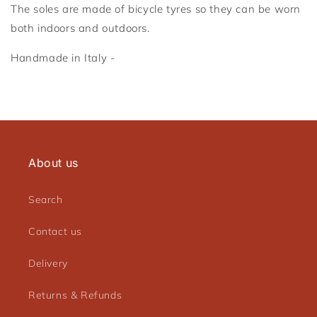
The soles are made of bicycle tyres so they can be worn
both indoors and outdoors.
Connexion requise
Handmade in Italy -
Connectez-vous à votre compte pour ajouter des
produits à votre liste de souhaits et afficher vos
articles précédemment enregistrés.
Se connecter
About us
Search
Contact us
Delivery
Returns & Refunds