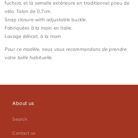
fuchsia, et la semelle extérieure en traditionnel pneu de
vélo. Talon de 0,7cm.
Snap closure with adjustable buckle.
Fabriquées à la main en Italie.
Connexion requise
Lavage délicat, à la main.
Connectez-vous à votre compte pour ajouter des
Pour ce modèle, nous vous recommandons de prendre
produits à votre liste de souhaits et afficher vos
votre taille habituelle.
articles précédemment enregistrés.
Se connecter
About us
Search
Contact us