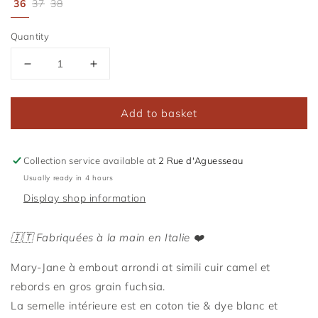
36
37
38
Quantity
Reduce
Increase
the
the
amount
amount
Add to basket
of
of
Bambina
Bambina
Sandy
Sandy
Breeze
Breeze
Collection service available at
2 Rue d'Aguesseau
Usually ready in 4 hours
Display shop information
🇮🇹 Fabriquées à la main en Italie ❤️
Mary-Jane à embout arrondi
at
simili cuir camel et
r
ebords en gros grain fuchsia.
La semelle intérieure est en coton tie & dye blanc et