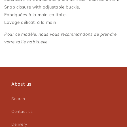
Snap closure with adjustable buckle.
Fabriquées à la main en Italie.
Lavage délicat, à la main.
Connexion requise
Pour ce modèle, nous vous recommandons de prendre
Connectez-vous à votre compte pour ajouter des
votre taille habituelle.
produits à votre liste de souhaits et afficher vos
articles précédemment enregistrés.
Se connecter
About us
Search
Contact us
Delivery