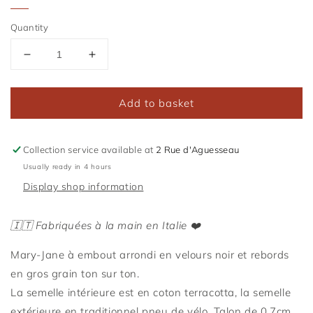
Quantity
Reduce
Increase
the
the
amount
quantity
Add to basket
of
of
Bambina
Bambina
Back
Back
to
to
Collection service available at
2 Rue d'Aguesseau
Black
Black
Usually ready in 4 hours
Display shop information
🇮🇹 Fabriquées à la main en Italie ❤️
Mary-Jane à embout arrondi en velours
noir et rebords
en gros grain ton sur ton.
La semelle intérieure est en coton terracotta, la semelle
extérieure en traditionnel pneu de vélo. Talon de 0,7cm.