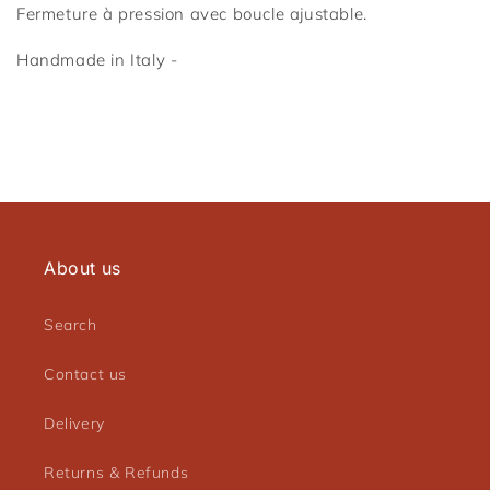
Fermeture à pression avec boucle ajustable.
Handmade in Italy -
Connexion requise
Connectez-vous à votre compte pour ajouter des
produits à votre liste de souhaits et afficher vos
articles précédemment enregistrés.
Se connecter
About us
Search
Contact us
Delivery
Returns & Refunds