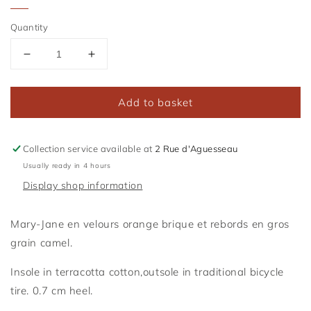
Quantity
Réduire
Augmenter
la
la
quantité
quantité
Add to basket
de
de
Bambina
Bambina
Ginger
Ginger
Collection service available at
2 Rue d'Aguesseau
Usually ready in 4 hours
Display shop information
Mary-Jane en velours orange brique et rebords en gros
grain camel.
Insole in terracotta cotton,
outsole
in traditional bicycle
tire. 0.7 cm heel.