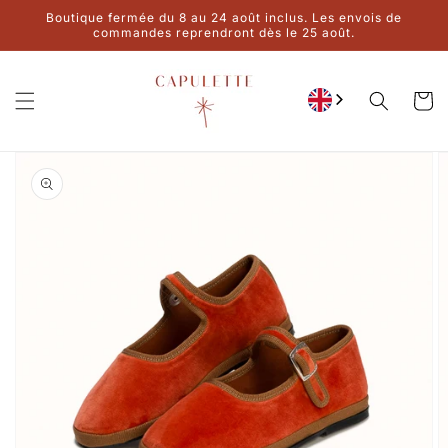
Ignore and
Boutique fermée du 8 au 24 août inclus. Les envois de
move on to
commandes reprendront dès le 25 août.
content
Cart
Go to product
information