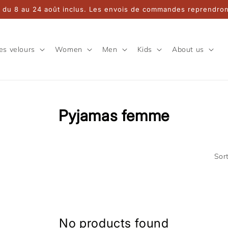
 du 8 au 24 août inclus. Les envois de commandes reprendront
es velours
Women
Men
Kids
About us
Collection:
Pyjamas femme
Sort
No products found