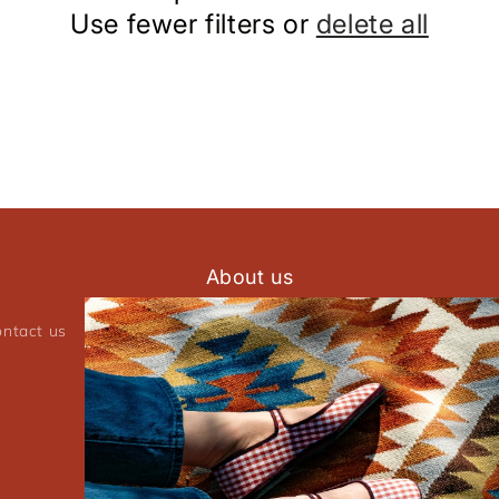
Use fewer filters or
delete all
About us
ntact us
Delivery
Returns & Refunds
General Terms
Te
Maintenance tips
Connexion requise
Connectez-vous à votre compte pour ajouter des produits
à votre liste de souhaits et afficher vos articles