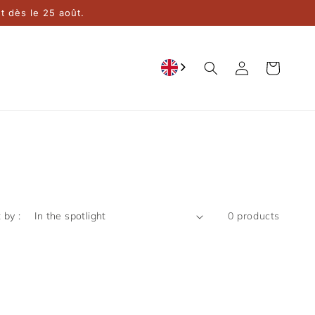
 dès le 25 août.
Connection
Cart
 by :
0 products