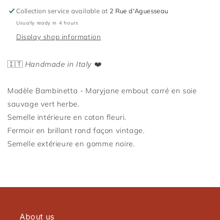
Collection service available at
2 Rue d'Aguesseau
Usually ready in 4 hours
Display shop information
🇮🇹
Handmade in Italy
❤️
Connexion requise
Modèle Bambinetta - Maryjane embout carré en soie
Connectez-vous à votre compte pour ajouter des
sauvage vert herbe.
produits à votre liste de souhaits et afficher vos
Semelle intérieure en coton fleuri.
articles précédemment enregistrés.
Fermoir en brillant rond façon vintage.
Se connecter
Semelle extérieure en gomme noire.
About us